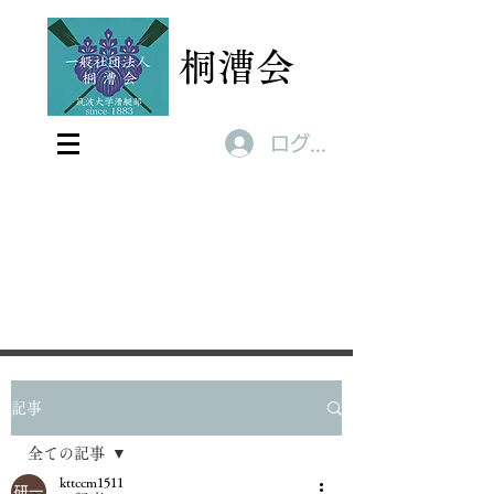
桐漕会
ログイン
記事
全ての記事
kttccm1511