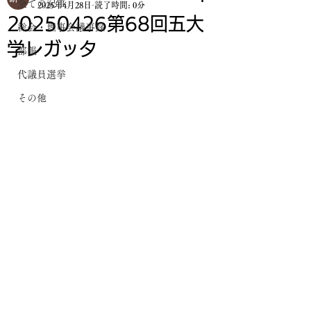
全ての記事
2025年4月28日
読了時間: 0分
20250426第68回五大
総会・理事会議事録
学レガッタ
部報
代議員選挙
その他