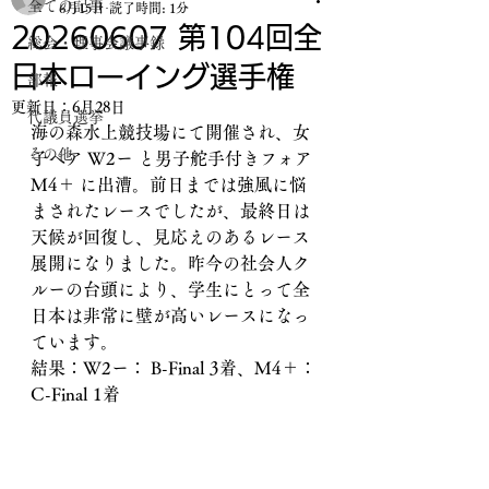
全ての記事
6月15日
読了時間: 1分
20260607 第104回全
総会・理事会議事録
日本ローイング選手権
部報
更新日：
6月28日
代議員選挙
海の森水上競技場にて開催され、女
その他
子ペア W2ー と男子舵手付きフォア 
M4＋ に出漕。前日までは強風に悩
まされたレースでしたが、最終日は
天候が回復し、見応えのあるレース
展開になりました。昨今の社会人ク
ルーの台頭により、学生にとって全
日本は非常に壁が高いレースになっ
ています。
結果：W2ー： B-Final 3着、M4＋：
C-Final 1着