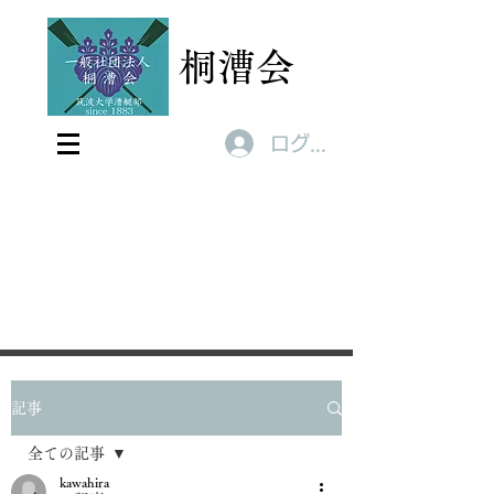
桐漕会
ログイン
記事
全ての記事
kawahira