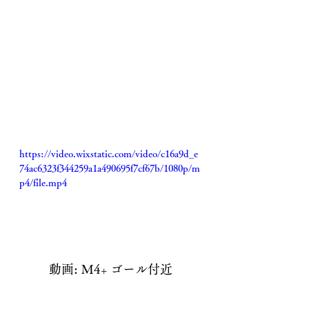
https://video.wixstatic.com/video/c16a9d_e
74ac6323f344259a1a490695f7cf67b/1080p/m
p4/file.mp4
動画: M4+ ゴール付近