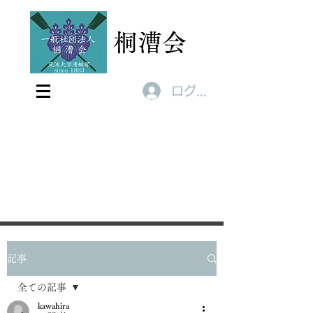
桐漕会
ログイン
記事
全ての記事
kawahira