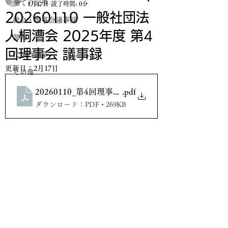
全ての記事
1月17日
読了時間: 0分
20260110 一般社団法
総会・理事会議事録
人桐漕会 2025年度 第4
部報
回理事会 議事録
代議員選挙
更新日：
2月17日
その他
20260110_第4回理事会議事録_20260121押印版
.pdf
ダウンロード：PDF • 269KB