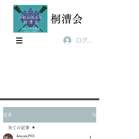
桐漕会
ログイン
記事
全ての記事
kttccm1511