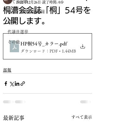
全ての記事
2022年12月26日
読了時間: 0分
桐漕会会誌「桐」54号を
総会・理事会議事録
公開します。
部報
代議員選挙
その他
HP桐54号_カラー
.pdf
ダウンロード：PDF • 1.44MB
部報
すべて表示
最新記事