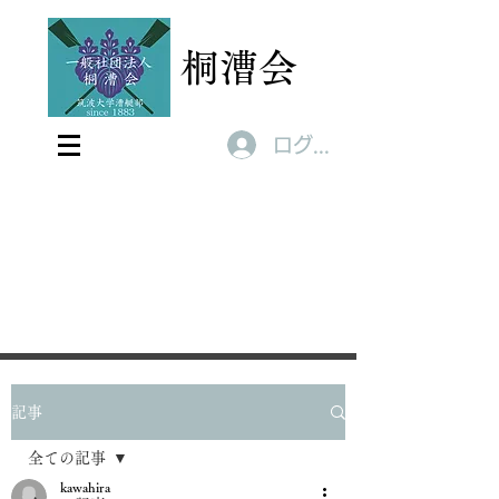
桐漕会
ログイン
記事
全ての記事
kawahira