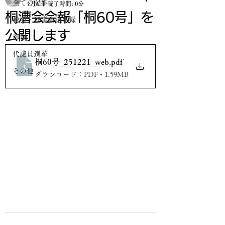
全ての記事
1月6日
読了時間: 0分
桐漕会会報「桐60号」を
総会・理事会議事録
公開します
部報
代議員選挙
桐60号_251221_web
.pdf
その他
ダウンロード：PDF • 1.59MB