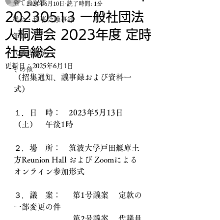
全ての記事
2023年6月10日
読了時間: 1分
20230513 一般社団法
総会・理事会議事録
人桐漕会 2023年度 定時
部報
社員総会
代議員選挙
更新日：
2025年6月1日
その他
（招集通知、議事録および資料一
式）
１．日　時：　2023年5月13日
（土）　午後1時
２．場　所：　筑波大学戸田艇庫土
方Reunion Hall および Zoomによる
オンライン参加形式
３．議　案：	第1号議案 　定款の
一部変更の件
			第2号議案 　代議員