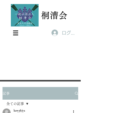
桐漕会
ログイン
記事
全ての記事
kawahira