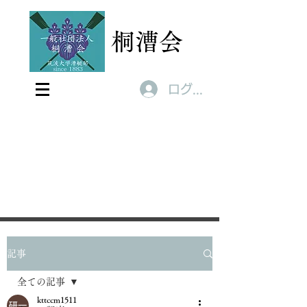
桐漕会
ログイン
記事
全ての記事
kttccm1511