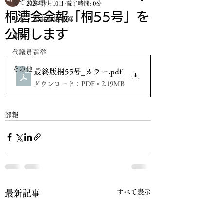
全ての記事
2023年7月10日
読了時間: 0分
桐漕会会報「桐55号」を
総会・理事会議事録
公開します
部報
代議員選挙
その他
最終版桐55号_カラー
.pdf
ダウンロード：PDF • 2.19MB
部報
すべて表示
最新記事